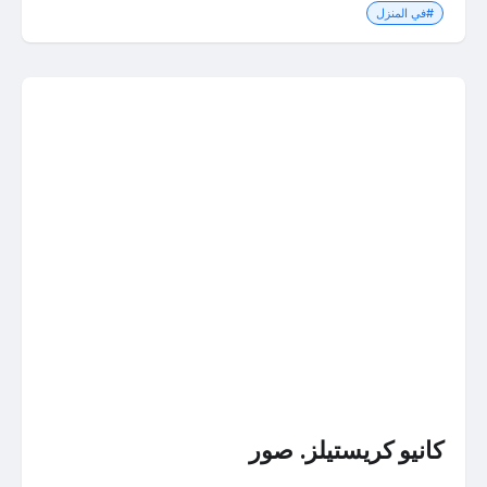
#في المنزل
كانيو كريستيلز. صور