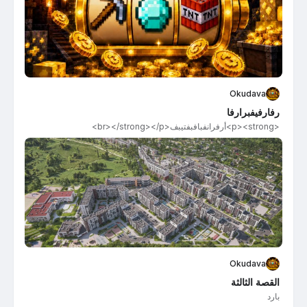
Okudava
رفارفيفبرارفا
<p><strong>أرفرانفبافبفتيبف​<br></strong></p>
Okudava
القصة الثالثة
بارد