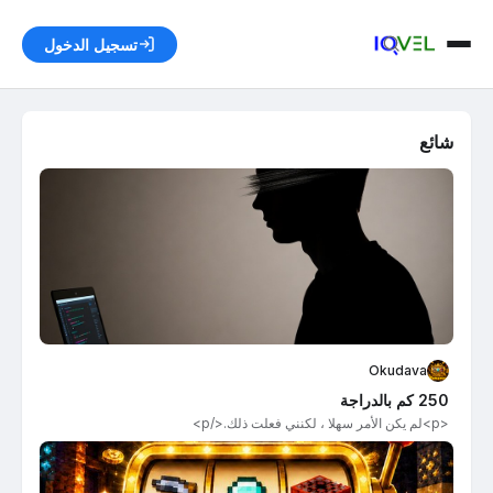
تسجيل الدخول
شائع
Okudava
250 كم بالدراجة
<p>لم يكن الأمر سهلا ، لكنني فعلت ذلك.</p>