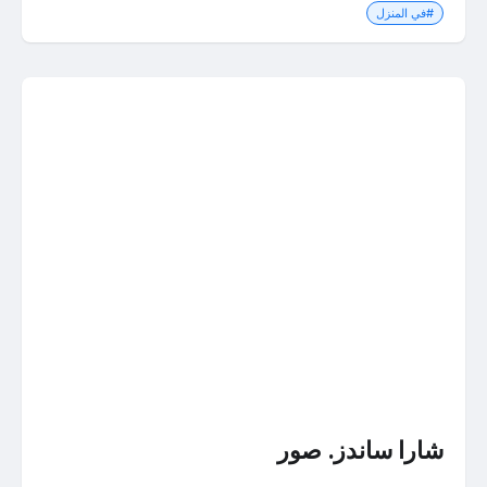
#في المنزل
شارا ساندز. صور