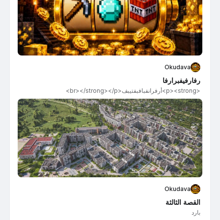
Okudava
رفارفيفبرارفا
<p><strong>أرفرانفبافبفتيبف​<br></strong></p>
Okudava
القصة الثالثة
بارد