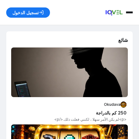
تسجيل الدخول
شائع
Okudava
250 كم بالدراجة
<p>لم يكن الأمر سهلا ، لكنني فعلت ذلك.</p>