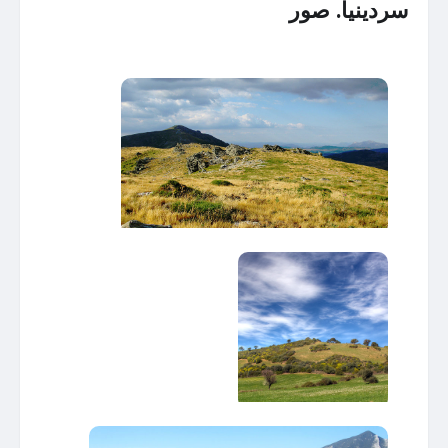
سردينيا. صور