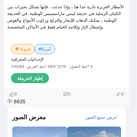
الأمطار الغزيرة نادرة جدا هنا ، وإذا حدثت ، فإنها تشكل بحيرات بين
الكثبان الرملية في حديقة لينس مارانينسيس الوطنية. في الحديقة
الوطنية ، يمكنك الذهاب للإبحار والتزلج وركوب الأمواج والغوص
وإشعال النار وإقامة الخيام فقط في الأماكن المخصصة.
#أمريكا
🌍 فنزويلا
الإحداثيات الجغرافية
خط الطول: -69.7376° E
خط العرض: 11.6064° N
إظهار الخريطة
0
0
0
8635
معرض الصور
عرض جميع الصور