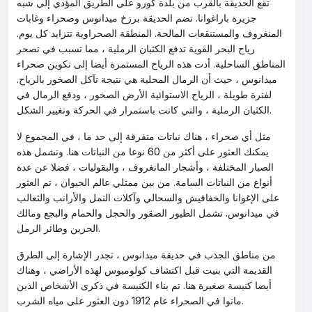
تقع الحديقة بالقرب من بلدة كورو على الطريق المؤدي إلى شبه
جزيرة باراغوانا. تضم الحديقة برزخ ميدانوس وصحراء وغابات
المنغروف والمستنقعات المالحة. المنطقة الصحراوية تتزايد كل يوم.
رياح البحر القوية تدفع الكثبان الرملية ، مما تسبب في تصحر
المناطق الساحلية. أدت هذه الرياح المستمرة أيضا إلى تكوين صحراء
ميدانوس ، حيث أن الرمال المحلية هي نتيجة تآكل الصخور بالرياح.
لفترة طويلة ، الرياح الاستوائية الأرض الصخور ، ودفع الرمال في
الكثبان الرملية ، والتي كانت باستمرار في الحركة وتغيير الشكل.
مثل أي صحراء ، هناك نباتات متفرقة إلى حد ما ، في المجموع لا
يمكنك العثور على أكثر من 60 نوعا من النباتات هنا. وتشمل هذه
الصبار المختلفة ، وأشجار المانغروف ، والبقوليات ، فضلا عن عدة
أنواع من النباتات السامة. من بين ممثلي عالم الحيوان ، تم العثور
على الإغوانا والخفافيش والسحالي وآكلات النمل والأرانب والثعالب
في ميدانوس. تشمل الطيور الصقور والحجل والحمام والبجع ومالك
الحزين وطائر الرمل.
من مناطق الجذب في حديقة ميدانوس ، تجدر الإشارة إلى الطرق
القديمة التي بنيت قبل اكتشاف كولومبوس لهذه الأراضي ، وهناك
أيضا كنيسة صغيرة هنا. تم بناء الكنيسة في ذكرى الأشخاص الذين
ماتوا في الصحراء عام 1912 دون العثور على مياه الشرب.