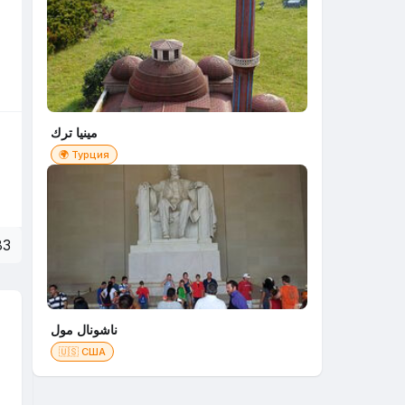
مينيا ترك
🌍 Турция
83
ناشونال مول
🇺🇸 США