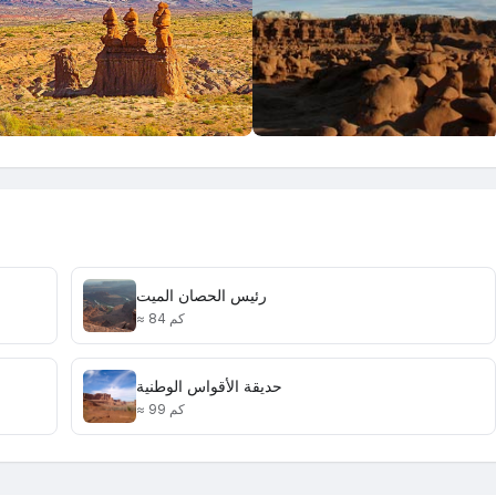
رئيس الحصان الميت
≈ 84 كم
حديقة الأقواس الوطنية
≈ 99 كم