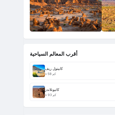
أقرب المعالم السياحية
كابيتول ريف
≈ 58 كم
كانيونلاندز
≈ 93 كم