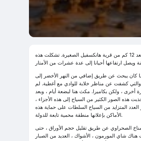
وادي عفريت هو تشكيل فريد يشبه الفطر في ولاية يوتا ، على بعد 12 كم من قرية هانكسفيل الصغيرة. تشكلت هذه
هذه المنطقة من قبل آرثر شافين في عام 1920 عندما كان يبحث عن طريق إضافي من النهر الأخضر إلى
 5 شخصيات حجرية كبيرة ، والتي كشفت عن مناظر خلابة للوادي مع أغطية. لم
لأماكن ، وفي عام 1949 جاء إلى هنا مرة أخرى ، ولكن بكاميرا. مكث هنا لبضعة أيام ، وبعد
 هذه الصور الكثير من السياح إلى هذه الأجزاء ،
 العدد المتزايد من السياح السلطات على حماية هذه
الأماكن بإعلانها منطقة محمية تابعة للدولة.
لمناخ الصحراوي عن طريق تقليل حجم الأوراق ، حتى
 هناك شاي المورمون ، الأشواك ، العديد من الصبار