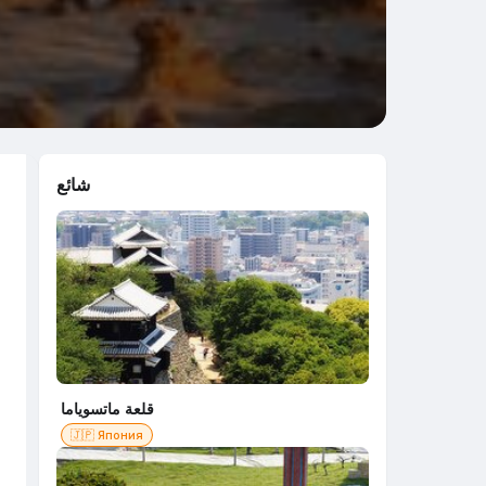
شائع
قلعة ماتسوياما
🇯🇵 Япония
ل