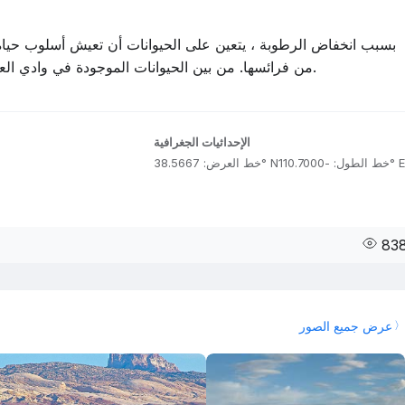
بسبب انخفاض الرطوبة ، يتعين على الحيوانات أن تعيش أسلوب حياة ل
من فرائسها. من بين الحيوانات الموجودة في وادي العفريت الأرانب والجرذان والثعالب والذئاب والسحالي.
الإحداثيات الجغرافية
خط الطول: -110.7000° E
خط العرض: 38.5667° N
83
عرض جميع الصور