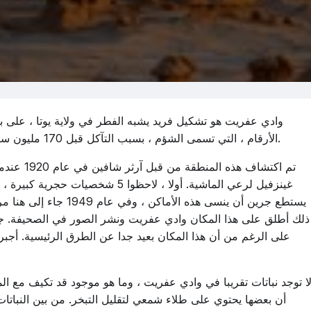
الأرقام ، التي تسمى الشؤم ، بسبب التآكل قبل 170 مليون سنة ويصل ارتفاعها أحيانا إلى عدة عشرات من الأمتار.
تم اكتشاف 
غينزفيل لرعي الماشية. أولا ، لاحظوا
يستطع جرين أن ينسى هذه ا
ذلك أطلق على هذا المكان وادي عفريت ونشر الصور في الصحيفة. جذبت
على الرغم من أن هذا المكان بعيد جدا عن الطرق الرئيسية. أجبر
ا توجد نباتات تقريبا في وادي عفريت ، وما هو موجود قد تكيف مع ا
أن بعضها يحتوي على طلاء شمعي لتقليل التبخر. من بين النباتات