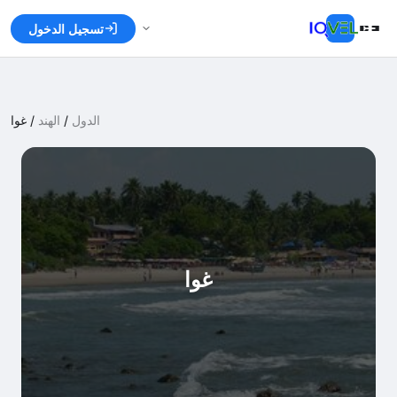
تسجيل الدخول
الدول
/
الهند
/
غوا
غوا