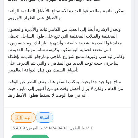
يمكن لقائمة مطاعم غوا العديدة الاستمتاع بالأطباق التقليدية الرائعة
والأطباق على الطراز الأوروبي.
وتجدر الإشارة أيضا إلى العديد من الكاتدرائيات والأديرة والحصون
المختلفة والفيلات المختلفة التي تقع على طول الساحل. تحظى
معابد غوا القديمة بشعبية خاصة ، وأشهرها: بازيليك بوم جيسوس ،
التي تخضع لحماية اليونسكو ، وكنيسة سانتا مونيكا القديمة ،
وكاتدرائية سي وغيرها. تتمتع شوارع باناجي ومارجاو القديمة بإطلالة
ساحرة ، حيث توجد العديد من المقاهي ، والتي يتم التعرف على
أطباق السمك من قبل الذواقة العالميين.
مناخ جوا جيد جدا بحيث يمكنك السفر هنا ، بغض النظر عن الوقت
من العام ، ولكن لا يزال أفضل وقت هو من أكتوبر إلى مايو ، حيث
أنه في هذا الوقت لا يسقط هطول الأمطار هنا.
#آسيا
🇮🇳 الهند
خط الطول: 74.0433° E
خط العرض: 15.4019° N