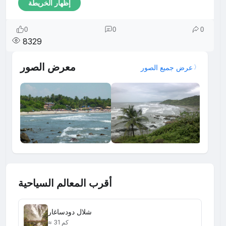
إظهار الخريطة
0
0
0
8329
معرض الصور
عرض جميع الصور
أقرب المعالم السياحية
شلال دودساغار
≈ 31 كم