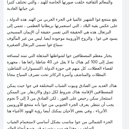
والمعالم الثقافية خلقت صورتها الخاصة للهند ، والتي تختلف كثيرا
عن حياتها العادية.
يقع منتجع غوا الشهير عالميا في الجزء الغربي من الهند. هذه الدولة ،
على عكس بقية البلاد ، التي استعمرتها بريطانيا العظمى ، تنتمي إلى
البرتغال. هذه هي الحقيقة التي تفسر حقيقة أن الإيمان المسيحي
يسود في غوا ، والروح الأوروبية موجودة أيضا. ليس من غير المألوف
سماع غوا تسمى البرتغال الصغيرة.
يختار معظم المصطافين جوا لشواطئها المذهلة التي تمتد لمسافة
تصل إلى 100 كم. هناك ما لا يقل عن 40 شاطئا رائعا هنا ، مجهزة
لقضاء العطلات. كل منهم في حوزة الدولة. اكسسوارات الشاطئ:
المظلات والمناشف وأسرة الركائز تحت تصرف السياح مجانا.
هناك العديد من الفنادق وبيوت الشباب المختلفة في جوا حيث يمكن
للمصطافين الإقامة. هناك شروط لكل ذوق والازدهار. من الممكن
استئجار سكن رخيص على الفور ، لكن الفنادق من 3 إلى 5 نجوم
يجب أن تنتظر. يعرف الجزء الجنوبي من جوا بأنه منتجع للأوروبيين
الأثرياء ، وفي بعض الأحيان يمكنك أيضا رؤية الهنود الأغنياء هنا.
الجزء الشمالي من جوا مناسب بشكل أساسي لاستجمام الشباب
الصاخب ، وهذا هو سبب شهرته في جميع أنحاء العالم.