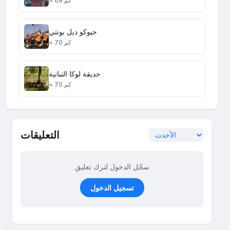
≈ 69 كم
جيوكو ديل بونتي
≈ 70 كم
حديقة لوكا النباتية
≈ 70 كم
التعليقات
سجّل الدخول لترك تعليق
تسجيل الدخول