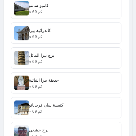
كامبو سانتو
≈ 69 كم
كاتدرائية بيزا
≈ 69 كم
برج بيزا المائل
≈ 69 كم
حديقة بيزا النباتية
≈ 69 كم
كنيسة سان فريديانو
≈ 69 كم
برج جينيغي