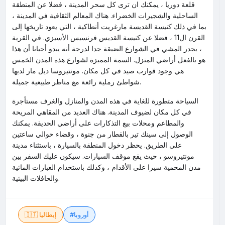
قلعة دوريا ، يمكنك ان ترى كل سحر المدينة ، فضلا عن المنطقة
الساحلية والشجيرات الخضراء. هناك المعالم الثقافية في المدينة ،
بما في ذلك كنيسة القديسة مارغريت أنطاكية ، التي يعود تاريخها إلى
القرن ال11 ، فضلا عن كنيسة القديس فرنسيس الأسيزي. في القرية
، يجدر المشي في الشوارع الضيقة جدا لدرجة أنه يبدو أحيانا أن هذا
هو بالفعل أراضي المنزل. السمة المميزة لشوارع هذه المدن الخمس
هي وجود قوارب صيد في كل مكان. مونتيروسا ديل مار لديها
شواطئ رملية رائعة مع مناظر طبيعية جميلة.
السياحة متطورة للغاية في هذه المدن والمنازل والغرف مستأجرة
في كل مكان لضيوف المدينة. هناك العديد من المقاهي المريحة
والمطاعم ومحلات بيع التذكارات على أراضي الحديقة. يمكنك
الوصول إلى سينك تير بالقطار من جنوة ، وقضاء حوالي ساعتين
على الطريق. يحظر دخول المنطقة بالسيارة ، باستثناء مدينة
مونتيروسو ، حيث يقع موقف السيارات. سيكون عليك السفر بين
مدن المحمية سيرا على الأقدام ، وكذلك باستخدام العبارات المائية
والحافلات البيئية.
#أوروبا
🇮🇹 إيطاليا