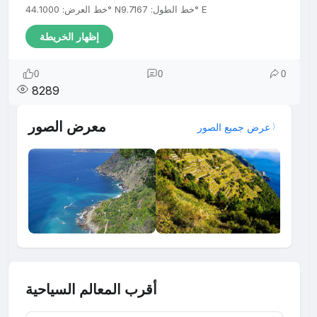
خط الطول: 9.7167° E
خط العرض: 44.1000° N
إظهار الخريطة
0
0
0
8289
معرض الصور
عرض جميع الصور
أقرب المعالم السياحية