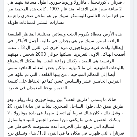
، فيرنازا ، كورنيجليا ، مانارولا وريوماجيوري. أطول مسافة بينهما هي
2 ساعة سيرا على الأقدام. منذ عام 1997 ، كانت هذه المحمية من
مواقع التراث العالمي لليونسكو. سينك تير هو ساحل صخري رائع مع
مسارات المشي لمسافات طويلة.
هذه الأرض مغطاة بكروم العنب وبساتين مختلفة. المناظر الطبيعية
الرائعة لمنتزه سينك تير هي بجدارة في طليعة أجمل الأماكن في
إيطاليا. ولدت قرية ريوماجيوري مرة أخرى في القرن ال 13 ، عندما
أقيمت الهياكل الأولى لتعزيزها. يسكنها حوالي 2000 شخص ، مهنتهم
الرئيسية هي الصيد ، وكذلك زراعة العنب. هنا يمكنك الاستمتاع
باللوحات الطبيعية إلى ما لا نهاية ، ولكن بعض المعالم الثقافية تنتمي
أيضا إلى المعالم السياحية ، من بينها القلعة ، التي تم بناؤها في
القرنين الخامس عشر والسادس عشر. كما تم الحفاظ على كنيسة
القديس يوحنا المعمدان في عصرنا.
هناك ما يسمى "طريق الحب" بين ريوماجيوري ومانارولو ، وهو
طريق ضيق على طول الساحل الصخري. نشأت في بداية القرن 20
، وقبل ذلك ، كان هناك تقريبا أي اتصال بينهما. في بلدة مونارولا ، لا
يمكنك الحصول على ما يكفي من المنظر الجميل للميناء والمنازل
المتتالية التي ترتفع على الجرف. أقدم مستوطنة للاحتياطي هي
فيرنازا ، التي ظهرت في مكان ما في القرن ال 11. هنا ، وتسلق برج