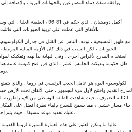
ورافقه سفك دماء المصارعين والحيوانات البرية ، بالإضافة إلى
أكمل دوميتيان ، الذي حكم في 81-96 ،
الأنفاق التي عملت على تربية الحيوانات التي قاتلت في الساحة ، وكذلك السجناء الذين ينتظرون دورهم.
مع ظهور المسيحية ، توقف الناس عن القتل في جدران الكولوسيوم. 
الحيوانات ، لكن السبب في ذلك كان الأزمة المالية المرتبطة با
استخدام المدرج لأغراض أخرى ، وفي النهاية بدأ نهبه وتفكيكه لمواد
ظل حكومة بنديكت الخامس عشر ، الذي قرر فتح كنيسة عامة هنا ،
يومنا هذا ، تم حراسة الكولوسيوم وترميمه بشكل دوري.
لمدرج القديم وافتتح لأول مرة للجمهور ، حتى الأنفاق تحت الأرض حيث
الثالثة للضيوف ، حيث شاهدت الطبقة الوسطى من الإمبراطورية القوي
بناء مسار خشبي ، مما يسمح للسياح بإلقاء نظرة أفضل على المكان
عليك تحديد موعد مسبقا ، حيث يتم إجراء زيارات فردية هنا ، في مجموعات من 25 شخصا.
غالبا ما يمكن العثور على هذه العمارة المميزة لروما القديمة 