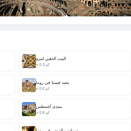
البيت الذهبي لنيرو
≈ 0.3 كم
معبد فيستا في روما
≈ 0.5 كم
منتدى أغسطس
≈ 0.6 كم
سراديب الموتى في روما