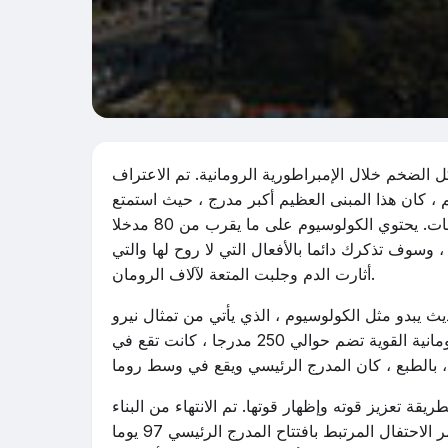
كل الضخم خلال الإمبراطورية الرومانية. تم الاعتراف
م ، كان هذا المبنى العظيم أكبر مدرج ، حيث استمتع
الرومان بقسوة بمعارك الأشخاص المدانين ، وكذلك معارك الحيوانات. يحتوي الكولوسيوم على ما يقرب من 80 مدخلا
هذا المكان ، وسوف تذكرك دائما بالأفعال التي لا روح لها والتي
أثارت الدم وجلبت المتعة لآلاف الرومان.
ث يبدو مثل الكولوسيوم ، الذي يأتي من تمثال نيرو
(العملاق) ، الذي كان يقع في مكان قريب. كانت الإمبراطورية الرومانية القوية تضم حوالي 250 مدرجا ، كانت تقع في
قة تعزيز قوته وإظهار قوتها. تم الانتهاء من البناء
في عام 80 وتم في عهد تيتوس ، الذي كان الإمبراطور اللاحق. استمر الاحتفال المرتبط بافتتاح المدرج الرئيسي 97 يوما