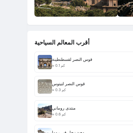
أقرب المعالم السياحية
قوس النصر لقسطنطينة
≈ 0.1 كم
قوس النصر لتيتوس
≈ 0.3 كم
منتدى روماني
≈ 0.6 كم
معبد زحل في روما