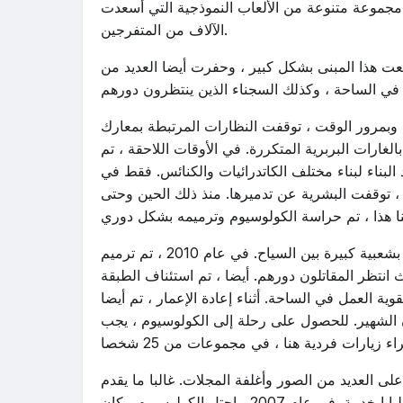
 مجموعة متنوعة من الألعاب النموذجية التي أسعدت
الآلاف من المتفرجين.
 الطبقة العليا ، التي وسعت هذا المبنى بشكل كبير ، وحفرت أيضا العديد من
وبمرور الوقت ، توقفت النظارات المرتبطة بمعارك
لغارات البربرية المتكررة. في الأوقات اللاحقة ، تم
 البناء لبناء مختلف الكاتدرائيات والكنائس. فقط في
 توقفت البشرية عن تدميرها. منذ ذلك الحين وحتى
الكولوسيوم اليوم هو عامل الجذب الرئيسي في روما ، والذي يتمتع بشعبية كبيرة بين السياح. في عام 2010 ، تم ترميم
 انتظر المقاتلون دورهم. أيضا ، تم استئناف الطبقة
ة العمل في الساحة. أثناء إعادة الإعمار ، تم أيضا
 الشهير. للحصول على رحلة إلى الكولوسيوم ، يجب
على العديد من الصور وأغلفة المجلات. غالبا ما يقدم
المشاهير العالميون حفلات موسيقية في هذه المنطقة ، وأحيانا يقيم البابا خدمة. في عام 2007 ، احتل الكولوسيوم مكان