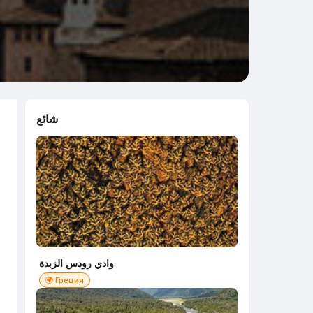
شائع
وادي رودس الزبدة
🌍 Греция