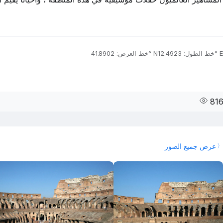
خط الطول: 12.4923° E
خط العرض: 41.8902° N
81
عرض جميع الصور