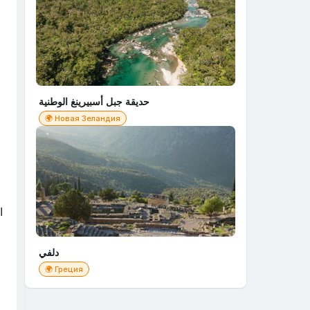
حديقة جبل أسبيرينغ الوطنية
🌍 Новая Зеландия
ا
دلفي
🌍 Греция