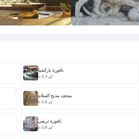
نافورة باركشيا
≈ 0.3 كم
متحف مذبح السلام
≈ 0.6 كم
نافورة تريفي
≈ 0.8 كم