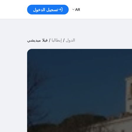
AR
تسجيل الدخول
الدول
/
إيطاليا
/
فيلا ميديشي