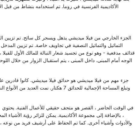
الأكاديمية الفرنسية في روما. تم استخدامه بنشاط من قبل ال
الجزء الخارجي من فيلا ميديشي يذهل ويسحر كل سائح. تم تزيين الق
التماثيل والتماثيل النصفية في تجاويف خاصة. تم تزيين المدخل
قذائف مدفعية - وهو نوع من تجسيد شعار النبالة للمالك الأول للفيلا
الوجه أمام المبنى. داخل المبنى ، يتم استقبال الزوار من خلال اللو
وتبلغ المساحة الإجمالية للحدائق 7 هكتار. نمت ا
في الوقت الحاضر ، القصر هو متحف حقيقي للأعمال الفنية. يحتوي ع
، بالإضافة إلى مجموعة الأكاديمية. يمكن للزائر رؤية الأشياء ال