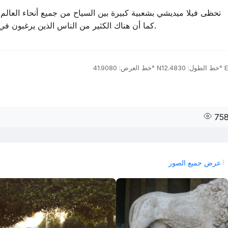
تحظى فيلا ميديشي بشعبية كبيرة بين السياح من جميع أنحاء العالم
كما أن هناك الكثير من الناس الذين يرغبون في زيارته. سيترك القصر أي سائح يزور روما غير مبال.
خط الطول: 12.4830° E
خط العرض: 41.9080° N
75
عرض جميع الصور