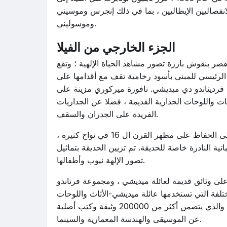
انفصاليين الإيطاليين ، بما في ذلك إنجرس وموسيني
وموسوليني.
الجزء الخارجي من الفيلا
صر بنقوش بارزة تصور مشاهد الحياة الإلهية ؛ وتقع
 الرئيسي للمبنى بأسود رخامية تقف مع أقدامها على
 ، فرديناندو دي ميديشي. نافورة ميركوري مزينة على
حات واللوحات الجدارية القديمة ، فضلا عن الجداريات
الفريدة على الجدران والسقف.
جزء مهم من فيلا ميديشي هو حدائق فيلا ميديشي. كانوا قادرين على الحفاظ على مظهر القرن ال 16 في نواح كثيرة ،
لعديد من الأنواع النباتية النادرة خاصة للحديقة. تم تزيين الحديقة بتماثيل
تصور الإلهة نيوب وأطفالها.
لى وثائق قديمة لعائلة ميديشي ، ومجموعة فرناندو
مختلفة التي تستخدمها عائلة ميديشي-الأثاث واللوحات
والأدوات وأشياء أخرى. كما تم الحفاظ على أرشيف فريد من نوعه ، والذي يتضمن أكثر من 200000 وثيقة وكتب أصلية
عن الموسيقى والهندسة المعمارية والسينما.