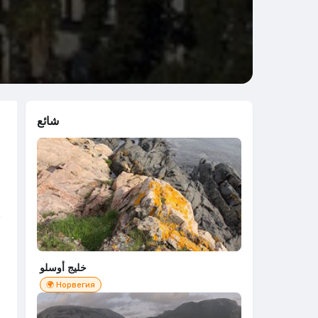
شائع
خليج أوسلو
🌍 Норвегия