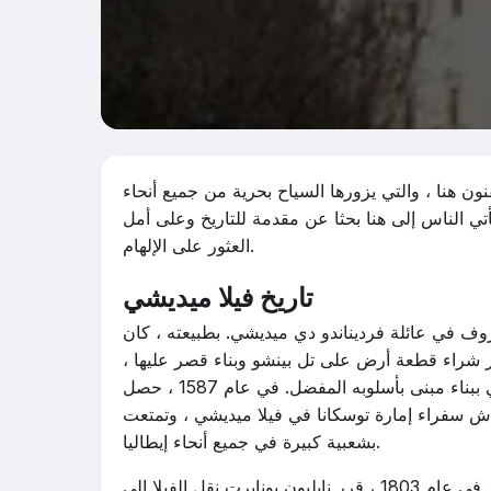
نون هنا ، والتي يزورها السياح بحرية من جميع أنحاء
تي الناس إلى هنا بحثا عن مقدمة للتاريخ وعلى أمل
العثور على الإلهام.
تاريخ فيلا ميديشي
ا عام 1576. كان يديرها عضو معروف في عائلة فرديناندو دي ميديشي. بطبيعته ، كان
رر شراء قطعة أرض على تل بينشو وبناء قصر عليها ،
والتي من شأنها أن تضم مجموعته التي لا تقدر بثمن. كلف ميديشي ببناء مبنى بأسلوبه المفضل. في عام 1587 ، حصل
 عاش سفراء إمارة توسكانا في فيلا ميديشي ، وتمتعت
بشعبية كبيرة في جميع أنحاء إيطاليا.
بعد نهاية سلالة ميديشي ، تغيرت يد الفيلا ، وغيرت مظهرها تدريجيا. في عام 1803 ، قرر نابليون بونابرت نقل الفيلا إلى