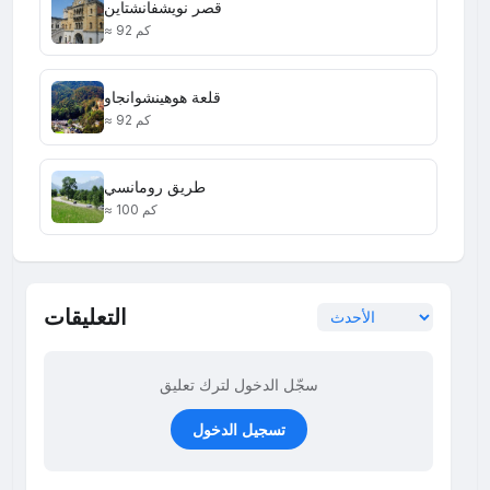
قصر نويشفانشتاين
≈ 92 كم
قلعة هوهينشوانجاو
≈ 92 كم
طريق رومانسي
≈ 100 كم
التعليقات
سجّل الدخول لترك تعليق
تسجيل الدخول