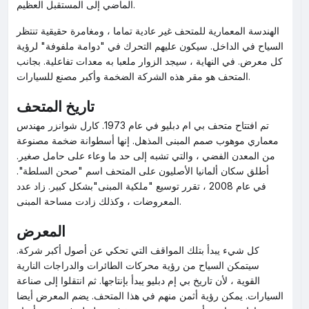
الماضي إلى المستقبل العظيم.
الهندسة المعمارية للمتحف غير عادية تماما ، ومغامرة حقيقية تنتظر
السياح في الداخل. سيكون عليهم التحرك في "دوامة ملفوفة" لرؤية
كل معرض. في النهاية ، سيجد الزوار ملعبا به معدات تفاعلية. بجانب
المتحف هو مقر هذه الشركة الضخمة وأكبر مصنع للسيارات.
تاريخ المتحف
تم افتتاح متحف بي ام دبليو في عام 1973. كارل شوانزر مهندس
معماري موهوب صمم المبنى المذهل. إنها أسطوانة ضخمة مصنوعة
من المعدن الفضي ، والتي تشبه إلى حد ما وعاء على حامل صغير.
أطلق سكان ألمانيا الأصليون على المتحف اسم "صحن السلطة".
في عام 2008 ، تقرر توسيع "ملكية المبنى"بشكل كبير. زاد عدد
المعروضات ، وكذلك زادت مساحة المبنى.
المعرض
كل شيء يبدأ بتلك المواقف التي تحكي عن أصول أكبر شركة.
سيتمكن السياح من رؤية محركات الطائرات والدراجات النارية
القوية ، لأن تاريخ بي إم دبليو يبدأ بإنتاجها. ثم انتقلوا إلى صناعة
السيارات. يمكن رؤية أثمن منهم في هذا المتحف. يضم المعرض أيضا