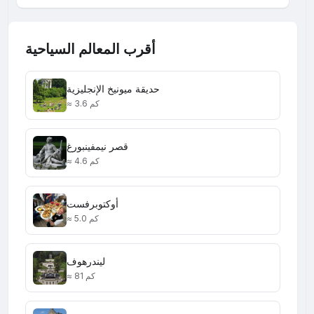
أقرب المعالم السياحية
حديقة ميونيخ الإنجليزية
≈ 3.6 كم
قصر نيمفينبورغ
≈ 4.6 كم
أوكتوبرفست
≈ 5.0 كم
ليندرهوف
≈ 81 كم