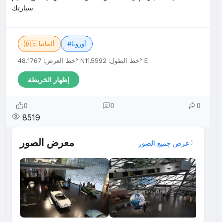
سيارتك.
#أوروبا
🇩🇪 ألمانيا
خط الطول: 11.5592° E
خط العرض: 48.1767° N
إظهار الخريطة
0
0
0
8519
معرض الصور
عرض جميع الصور