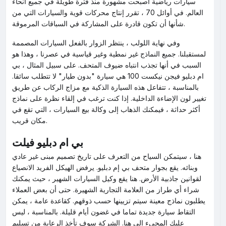
سيارات رياضية أصبحت مشهورة منذ فترة طويلة في جميع أنحاء
العالم. في أوائل 70 ، تقرر إنتاج محركات قوية والسيارات التي من
شأنها أن تكون قادرة على المشاركة في السباقات المرموقة.
وفي نهاية اللولب ، ينتظر الزوار بالفعل السيارات المصممة
لمستقبلنا. جميع النماذج غير نمطية وغير قياسية في عصرنا ، وهذا هو
السبب في أنها تجذب انتباه ضيوف المتحف. على سبيل المثال ، بي
ام دبليو فيجن نيكست 100 هي سيارة "بدون طيار" لا تتطلب سائقا.
بالمناسبة ، تتفاعل هذه السيارة الذكية مع مزاج الركاب عن طريق
تغيير لون الإضاءة الداخلية. إذا كنت ترغب في إلقاء نظرة على نماذج
أكثر حداثة ، فيمكنك الذهاب إلى وكالة بيع السيارات ، التي تقع في
مكان قريب.
بي ام دبليو فيلت
هنا ، سيتمكن السياح من التعرف على تاريخ تصميم مبنى غير عادي
وبنائه. يقع بجوار متحف بي إم دبليو. يرفض الهيكل الفريد الانصياع
لقوانين جاذبية الأرض. هنا يقع وكيل السيارات الشهير ، حيث يمكنك
شراء أي طراز من العلامة التجارية الشهيرة. حتى أن بعض العملاء
يطلبون نماذج معينة سيتم تزيينها حسب ذوقهم. كقاعدة عامة ، يمكن
التقاط سيارة جديدة تماما في غضون أيام قليلة. بالمناسبة ، ليس
عليك المجيء إلى هنا. الشركة سوف تأخذ الرعاية من تسليم