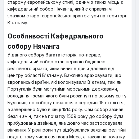
старому європейському стилі, одним з таких місць є
кафедральний собор Нячанга, який є справжнім
зразком старої європейської архітектури на території
В'єтнаму.
Особливості Кафедрального
собору Нячанга
У даного собору багата історія, по-перше,
кафедральний собор став першою будівлею
релігійного зразка, який виник в даній далекій від
центру області В'єтнаму. Важливо враховувати, що
європейські країни, які колонізували В'єтнам, такі як
Португалія були могутніми морськими державами,
володіння і землі якого були розкинуті по всьому світу.
Будівництво собору почалося в середині 15 століття,
а завершено було в кінці 1514 року. Сам собор зазнав
безліч змін, так на початку 1509 року до собору була
прибудована дзвіниця, яка довго час застосовувала
вінчання. У різні роки тут відбувалися важливі релігійні
події-в тому числі святкова Меса, а також на початку