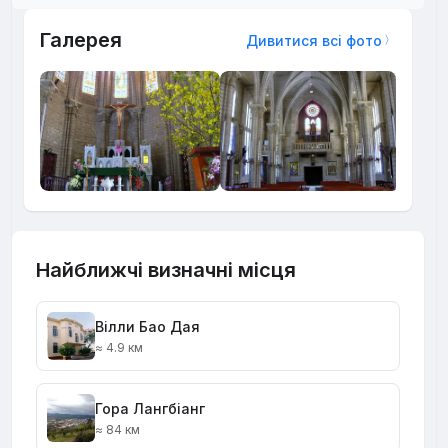
Галерея
Дивитися всі фото
Найближчі визначні місця
Вілли Бао Дая
≈ 4.9 км
Гора Лангбіанг
≈ 84 км