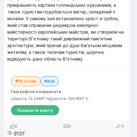
прикрашають картини голландських художників, а
також туристам подобається вівтар, складений з
мозаїки. У самому залі встановлено хрест зі срібла,
який став справжнім шедевром ювелірної
майстерності європейських майстрів, які створили на
території В'єтнаму такий дивовижний пам'ятник
архітектури, який припав до душі багатьом місцевим
жителям, а також тисячам туристів, щорічно
відвідують дану область В'єтнаму.
🌍 В'єтнам
#Азія
Географічні координати
Широта: 12.2468° N
Довгота: 109.1881° E
Показати карту
0
0
0
9137