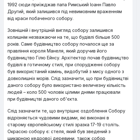
1992 сюди приїжджав папа Римський Іоанн Павло
Другий, який залишився під невимовним враженням
від краси побаченого собору.
Зовнішній і внутрішній вигляд собору залишився
колишнім незважаючи на те, що будівлі більше 500
років. Саме будівництво собору почалося ще за
правління короля Манеля, який доручив його
будівництво Гілю Ейнсу. Архітектор почав будівництво
будівлі в готичному стилі, при спорудженні собору
був використаний камінь, видобутий з мису одного з
довколишніх морів. Слід зазначити, що при будівництві
даного собору було використано величезну кількість
людей – коло 500 чоловік цілими днями працювали
при будівництві даного об'єкта.
Слід зазначити те, що внутрішнє оздоблення Собору
відрізняється чудовими видами, які виконані в
старому європейському стилі зразка 17-19 століть.
Окрасою собору є: стеля, який був зведений з
шикарною кедрової деревини, також собор