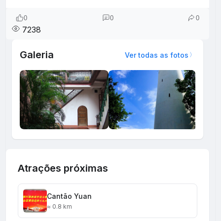
0
0
0
7238
Galeria
Ver todas as fotos
Atrações próximas
Cantão Yuan
≈ 0.8 km