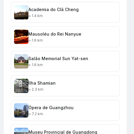
Academia do Clã Cheng
≈ 1.4 km
Mausoléu do Rei Nanyue
≈ 1.6 km
Salão Memorial Sun Yat-sen
≈ 1.6 km
Ilha Shamian
≈ 2.3 km
Ópera de Guangzhou
≈ 7.2 km
Museu Provincial de Guangdong