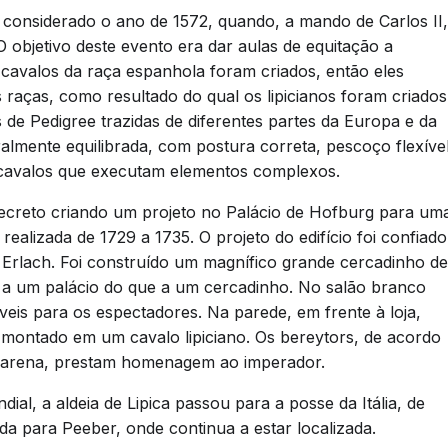
é considerado o ano de 1572, quando, a mando de Carlos II,
O objetivo deste evento era dar aulas de equitação a
s cavalos da raça espanhola foram criados, então eles
raças, como resultado do qual os lipicianos foram criados
de Pedigree trazidas de diferentes partes da Europa e da
almente equilibrada, com postura correta, pescoço flexíve
ra cavalos que executam elementos complexos.
decreto criando um projeto no Palácio de Hofburg para um
ealizada de 1729 a 1735. O projeto do edifício foi confiado
Erlach. Foi construído um magnífico grande cercadinho de
s a um palácio do que a um cercadinho. No salão branco
veis para os espectadores. Na parede, em frente à loja,
 montado em um cavalo lipiciano. Os bereytors, de acordo
a arena, prestam homenagem ao imperador.
al, a aldeia de Lipica passou para a posse da Itália, de
da para Peeber, onde continua a estar localizada.