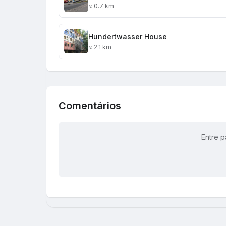
≈ 0.7 km
Hundertwasser House
≈ 2.1 km
Comentários
Entre p