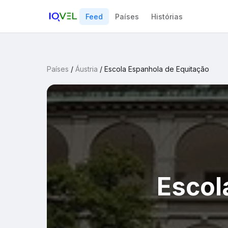
Feed
Países
Histórias
Países
/
Áustria
/
Escola Espanhola de Equitação
Escol