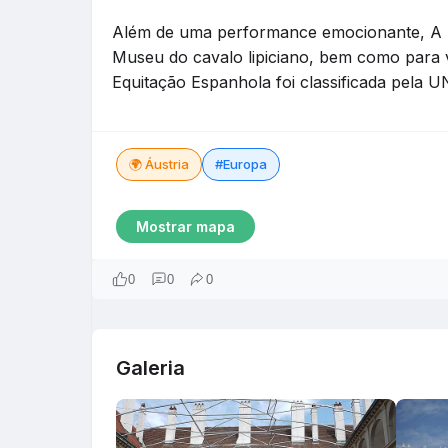
Além de uma performance emocionante, A Es
Museu do cavalo lipiciano, bem como para vi
Equitação Espanhola foi classificada pela
🌍 Áustria
#Europa
Mostrar mapa
0
0
0
Galeria