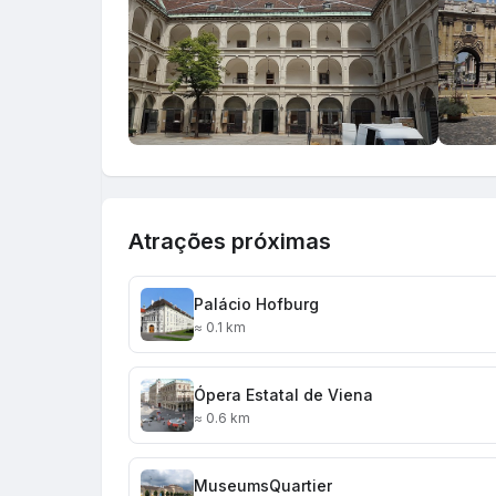
Atrações próximas
Palácio Hofburg
≈ 0.1 km
Ópera Estatal de Viena
≈ 0.6 km
MuseumsQuartier