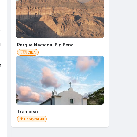
.
l
Parque Nacional Big Bend
🇺🇸 США
a
Trancoso
🌍 Португалия