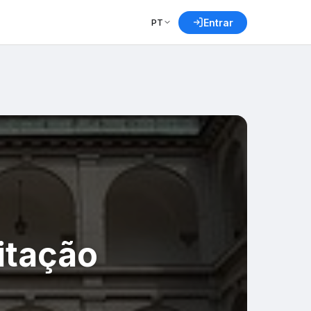
PT
Entrar
itação