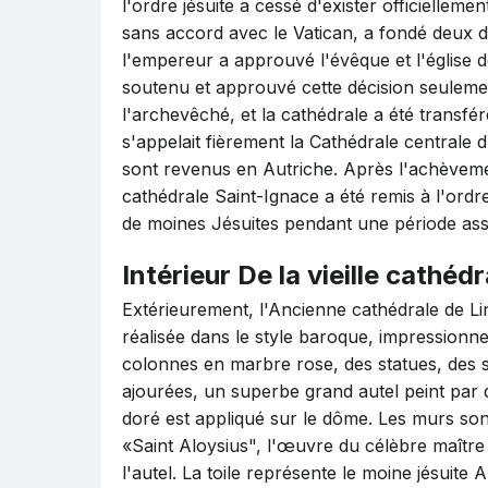
l'ordre jésuite a cessé d'exister officiellem
sans accord avec le Vatican, a fondé deux di
l'empereur a approuvé l'évêque et l'église d
soutenu et approuvé cette décision seulemen
l'archevêché, et la cathédrale a été transfé
s'appelait fièrement la Cathédrale centrale d
sont revenus en Autriche. Après l'achèvemen
cathédrale Saint-Ignace a été remis à l'ordre
de moines Jésuites pendant une période ass
Intérieur De la vieille cathéd
Extérieurement, l'Ancienne cathédrale de Li
réalisée dans le style baroque, impressionne
colonnes en marbre rose, des statues, des 
ajourées, un superbe grand autel peint par d
doré est appliqué sur le dôme. Les murs sont 
«Saint Aloysius", l'œuvre du célèbre maître 
l'autel. La toile représente le moine jésuite 