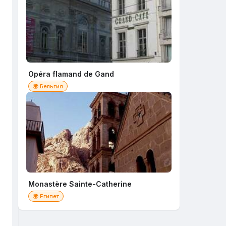
Opéra flamand de Gand
🌍 Бельгия
Monastère Sainte-Catherine
🌍 Египет