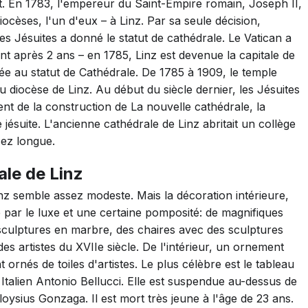
ent. En 1783, l'empereur du Saint-Empire romain, Joseph II,
ocèses, l'un d'eux – à Linz. Par sa seule décision,
es Jésuites a donné le statut de cathédrale. Le Vatican a
t après 2 ans – en 1785, Linz est devenue la capitale de
rée au statut de Cathédrale. De 1785 à 1909, le temple
u diocèse de Linz. Au début du siècle dernier, les Jésuites
t de la construction de La nouvelle cathédrale, la
 jésuite. L'ancienne cathédrale de Linz abritait un collège
ez longue.
rale de Linz
nz semble assez modeste. Mais la décoration intérieure,
 par le luxe et une certaine pomposité: de magnifiques
sculptures en marbre, des chaires avec des sculptures
es artistes du XVIIe siècle. De l'intérieur, un ornement
ornés de toiles d'artistes. Le plus célèbre est le tableau
Italien Antonio Bellucci. Elle est suspendue au-dessus de
Aloysius Gonzaga. Il est mort très jeune à l'âge de 23 ans.