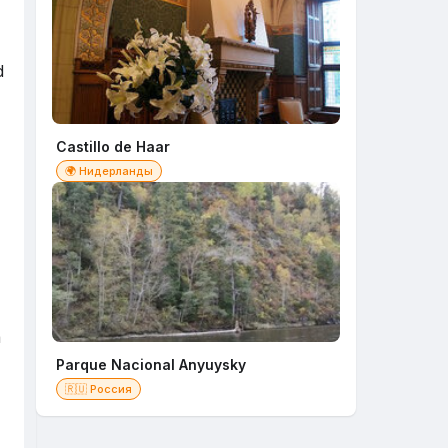
d
Castillo de Haar
🌍 Нидерланды
a
Parque Nacional Anyuysky
🇷🇺 Россия