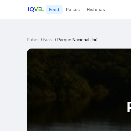
Feed
Países
Historias
Países
/
Brasil
/
Parque Nacional Jaú