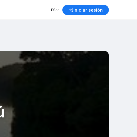
ES
Iniciar sesión
ú