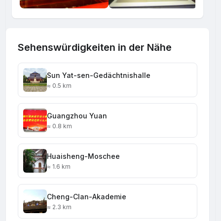
Sehenswürdigkeiten in der Nähe
Sun Yat-sen-Gedächtnishalle
≈ 0.5 km
Guangzhou Yuan
≈ 0.8 km
Huaisheng-Moschee
≈ 1.6 km
Cheng-Clan-Akademie
≈ 2.3 km