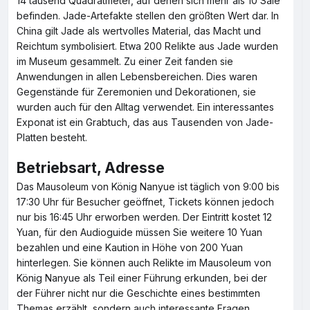
14 tausend Quadratmeter, auf denen sich mehr als 10 Säle
befinden. Jade-Artefakte stellen den größten Wert dar. In
China gilt Jade als wertvolles Material, das Macht und
Reichtum symbolisiert. Etwa 200 Relikte aus Jade wurden
im Museum gesammelt. Zu einer Zeit fanden sie
Anwendungen in allen Lebensbereichen. Dies waren
Gegenstände für Zeremonien und Dekorationen, sie
wurden auch für den Alltag verwendet. Ein interessantes
Exponat ist ein Grabtuch, das aus Tausenden von Jade-
Platten besteht.
Betriebsart, Adresse
Das Mausoleum von König Nanyue ist täglich von 9:00 bis
17:30 Uhr für Besucher geöffnet, Tickets können jedoch
nur bis 16:45 Uhr erworben werden. Der Eintritt kostet 12
Yuan, für den Audioguide müssen Sie weitere 10 Yuan
bezahlen und eine Kaution in Höhe von 200 Yuan
hinterlegen. Sie können auch Relikte im Mausoleum von
König Nanyue als Teil einer Führung erkunden, bei der
der Führer nicht nur die Geschichte eines bestimmten
Themas erzählt, sondern auch interessante Fragen