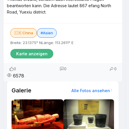
beantworten kann. Die Adresse lautet 867 efang North
Road, Yuexiu district.
🇨🇳 China
#Asien
Breite: 23.1375° N
Länge: 113.2611° E
Karte anzeigen
0
0
0
6578
Galerie
Alle Fotos ansehen