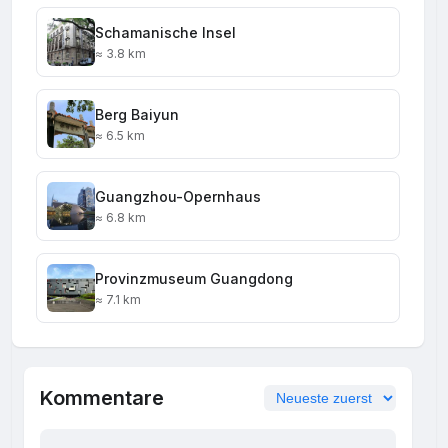
Schamanische Insel
≈ 3.8 km
Berg Baiyun
≈ 6.5 km
Guangzhou-Opernhaus
≈ 6.8 km
Provinzmuseum Guangdong
≈ 7.1 km
Kommentare