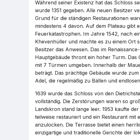
Während seiner Existenz hat das Schloss s
wurde 1351 gegeben. Alle neuen Besitzer v
Grund für die ständigen Restaurationen war
mindestens 4 davon. Auf dem Plateau gibt es
Feuerkatastrophen. Im Jahre 1542, nach ei
Khevenhüller und machte es zu einem Ort se
Besitzer das Anwesen. Das im Renaissance-
Hauptgebäude thront ein hoher Turm. Das 
mit 7 Türmen umgeben. Innerhalb der Maue
beträgt. Das prächtige Gebäude wurde zum 
Adel, die regelmäßig zu Bällen und endlosen
1639 wurde das Schloss von den Dietrichste
vollständig. Die Zerstörungen waren so groß
Landskron stand lange leer. 1953 kaufte de
teilweise restauriert und ein Restaurant mi
anzulocken. Die Terrasse bietet einen herrli
einzigartige und traditionelle Gerichte der l