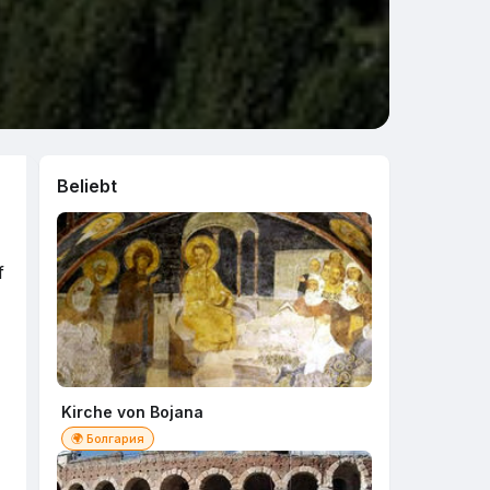
Beliebt
f
Kirche von Bojana
🌍 Болгария