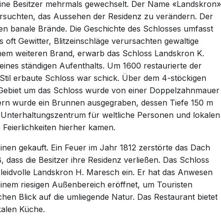
eine Besitzer mehrmals gewechselt. Der Name «Landskron»
ersuchten, das Aussehen der Residenz zu verändern. Der
en banale Brände. Die Geschichte des Schlosses umfasst
 oft Gewitter, Blitzeinschläge verursachten gewaltige
nem weiteren Brand, erwarb das Schloss Landskron K.
ines ständigen Aufenthalts. Um 1600 restaurierte der
Stil erbaute Schloss war schick. Über dem 4-stöckigen
Gebiet um das Schloss wurde von einer Doppelzahnmauer
rn wurde ein Brunnen ausgegraben, dessen Tiefe 150 m
Unterhaltungszentrum für weltliche Personen und lokalen
 Feierlichkeiten hierher kamen.
inen gekauft. Ein Feuer im Jahr 1812 zerstörte das Dach
, dass die Besitzer ihre Residenz verließen. Das Schloss
r leidvolle Landskron H. Maresch ein. Er hat das Anwesen
t einem riesigen Außenbereich eröffnet, um Touristen
chen Blick auf die umliegende Natur. Das Restaurant bietet
okalen Küche.