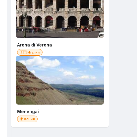
Arena di Verona
🇮🇹 Италия
Menengai
🌍 Кения