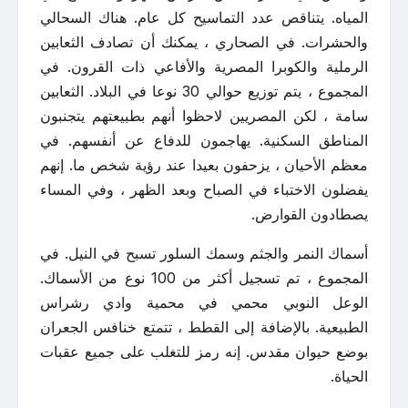
المياه. يتناقص عدد التماسيح كل عام. هناك السحالي
والحشرات. في الصحاري ، يمكنك أن تصادف الثعابين
الرملية والكوبرا المصرية والأفاعي ذات القرون. في
المجموع ، يتم توزيع حوالي 30 نوعا في البلاد. الثعابين
سامة ، لكن المصريين لاحظوا أنهم بطبيعتهم يتجنبون
المناطق السكنية. يهاجمون للدفاع عن أنفسهم. في
معظم الأحيان ، يزحفون بعيدا عند رؤية شخص ما. إنهم
يفضلون الاختباء في الصباح وبعد الظهر ، وفي المساء
يصطادون القوارض.
أسماك النمر والجثم وسمك السلور تسبح في النيل. في
المجموع ، تم تسجيل أكثر من 100 نوع من الأسماك.
الوعل النوبي محمي في محمية وادي رشراس
الطبيعية. بالإضافة إلى القطط ، تتمتع خنافس الجعران
بوضع حيوان مقدس. إنه رمز للتغلب على جميع عقبات
الحياة.