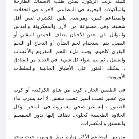
تتبيله بزيت الزيتون. يمكن طلب الأسماك الطازجة
والمأكولات البحرية في المطاعم. الأجزاء في الحفلات
والمطاعم كبيرة ومرضية. طبق الكشري ليس أقل
شعبية. وهي مصنوعة من الأرز والمعكرونة والعدس
والتوابل. في بعض الأحيان يضاف الحمص المقلي أو
البصل. يتم استخدام لحم الضأن أو الدجاج أو اللحم
البقري كلحوم. يجب ملء اللحم المفروم بالأعشاب
والفلفل ، ثم يتم شواء كل شيء. في العديد من الفنادق
، يمكنك العثور على الأطباق الجانبية والسلطات
الأوروبية.
في الطقس الحار ، كوب من شاي الكركديه أو كوب
من عصير قصب أسير عصب منعش. لا أحد يشرب ماء
الصنبور ، إنه غير صحي. يشترونه في المتجر. تؤكل
الحلاوة الطحينية كحلوى. تضاف إليها بذور السمسم
والفستق والمكسرات.
من بين المطاعم الأكثر زيارة: نوبل هاوس ، حيث يوجد