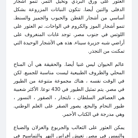
العثور على ورق البردي ونخيل التمر. تنمو أشجار
الدفلى والتين أيضا. تتكون النباتات المزروعة بشكل
أساسي من أشجار القطن والحبوب والجميز والسنط.
تنمو أشجار الموز والكروم في الواحات. تم العثور على
اللوتس في جنوب مصر. توجد غابات المنغروف على
أراضي شبه جزيرة سيناء. هذه هي الأشجار الوحيدة التي
تمكنت من التجذر.
عالم الحيوان ليس غنيا أيضا. والحقيقة هي أن المناخ
المحلي والظروف الطبيعية ليست مناسبة للجميع. لكن
في الوقت نفسه ، هناك مجموعة متنوعة من الطيور
في مصر. يتم تمثيل الطيور في 430 نوعا. الأكثر شعبية
هي العصافير السلطان ، نايتجار ، الصقور ، النسور ،
طيور النحام والبجع. يصور الصقر على العلم الوطني.
وهي مدرجة في الكتاب الأحمر.
يمكن العثور على الثعالب والجربوع والغزلان والضباع
والنمس في مصر. تعيش أفراس النهر والتماسيح في