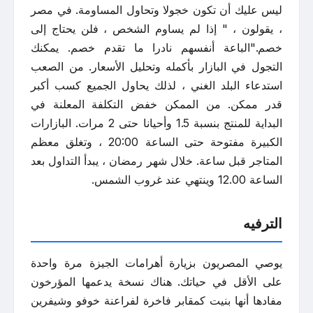
ليس عليك أن تكون خجولا وتحاول المساومة. في مصر
، يقولون ، " إذا لم يساوم الشخص ، فلن يحتاج إلى
خصم."الباعة أنفسهم نادرا ما تقدم خصم. يمكنك
التجول في البازار بأكمله وتحليل الأسعار. من الصعب
استدعاء البلد الغني ، لذلك يحاول الجميع كسب أكبر
قدر ممكن. من الممكن خفض التكلفة المعلنة في
البداية للمنتج بنسبة 1.5 وأحيانا حتى 2 مرات. البازارات
الكبيرة مفتوحة حتى الساعة 20:00 ، وتغلق معظم
المتاجر قبل ساعة. خلال شهر رمضان ، يبدأ التداول بعد
الساعة 12.00 وينتهي عند غروب الشمس.
الترفيه
يوصي المصريون بزيارة أهرامات الجيزة مرة واحدة
على الأقل في حياتك. هناك نسخة يدعمها المؤرخون
مفادها أنها بنيت كمقابر فاخرة لفراعنة خوفو وشيفرين