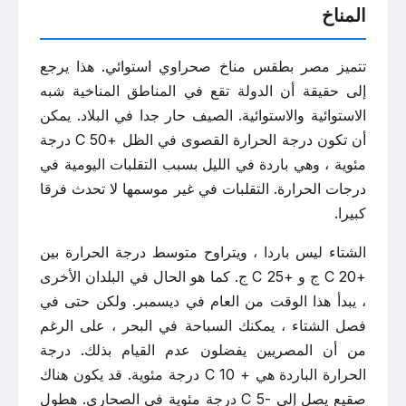
المناخ
تتميز مصر بطقس مناخ صحراوي استوائي. هذا يرجع
إلى حقيقة أن الدولة تقع في المناطق المناخية شبه
الاستوائية والاستوائية. الصيف حار جدا في البلاد. يمكن
أن تكون درجة الحرارة القصوى في الظل +50 C درجة
مئوية ، وهي باردة في الليل بسبب التقلبات اليومية في
درجات الحرارة. التقلبات في غير موسمها لا تحدث فرقا
كبيرا.
الشتاء ليس باردا ، ويتراوح متوسط درجة الحرارة بين
+20 C ج و +25 C ج. كما هو الحال في البلدان الأخرى
، يبدأ هذا الوقت من العام في ديسمبر. ولكن حتى في
فصل الشتاء ، يمكنك السباحة في البحر ، على الرغم
من أن المصريين يفضلون عدم القيام بذلك. درجة
الحرارة الباردة هي + 10 C درجة مئوية. قد يكون هناك
صقيع يصل إلى -5 C درجة مئوية في الصحاري. هطول