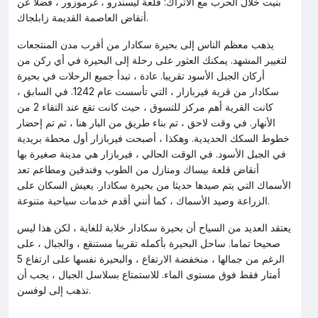
بنيت خلال الحرب مع الأتراك: قلعة ليسندرو ، غرموزور ، فضلا عن
أنقاض العاصمة القديمة زابلجاك.
يذهب معظم الناس إلى بحيرة سكادار من أقرب مدن المنتجعات
لتغيير المشهد. يمكنك العثور على رحلة إلى البحيرة في أي ركن من
أركان الجبل الأسود تقريبا. عادة ، تبدأ جميع الرحلات في بحيرة
سكادار من قرية فيربازار ، التي تأسست عام 1242. في السابق ،
كانت القرية أهم مركز للتسوق ، حيث كانت تقع عند التقاء 2 من
الأنهار. في وقت لاحق ، تم بناء طريق من البار هنا ، ثم تم إحضار
خطوط السكك الحديدية. وهكذا ، أصبحت فيربازار أول محطة بريدية
في الجبل الأسود. في الوقت الحالي ، فيربازار هي مدينة صغيرة بها
أنقاض قلعة بيساك ومنازل من الطوب وفندقين ومطاعم تعد
الأسماك التي يتم صيدها حديثا من بحيرة سكادار. يعيش السكان على
الزراعة وصيد الأسماك ، كما أنني أقدم خدمات سياحية متنوعة.
يعتقد العديد من السياح أن بحيرة سكادار خلابة للغاية ، لكن هذا ليس
صحيحا تماما. ساحل البحيرة بأكمله تقريبا مستنقع ، والجبال ، على
الرغم من جمالها ، منخفضة الارتفاع ، والبحيرة نفسها على ارتفاع 5
أمتار فقط فوق مستوى الماء. للاستمتاع بسلاسل الجبال ، يجب أن
تذهب إلى لوفسن.