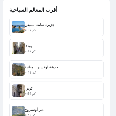
أقرب المعالم السياحية
جزيرة سانت ستيفن
≈ 37 كم
بودفا
≈ 42 كم
حديقة لوفشين الوطنية
≈ 48 كم
كوتور
≈ 54 كم
دير أوستروج
≈ 62 كم